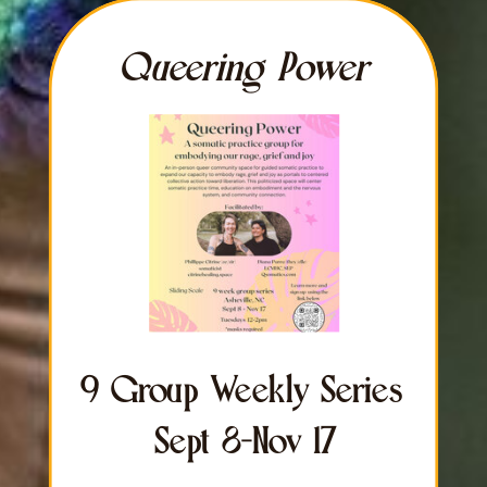
Queering Power
Queering Power
6 Group Weekly Series
9 Group Weekly Series
April 24-May 29
Sept 8-Nov 17