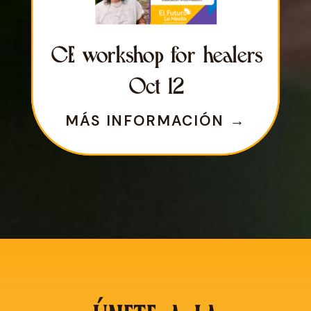
Specific Dates Will Be
CE workshop for healers
Announced Soon
Oct 12
COMING SOON!
MÁS INFORMACIÓN →